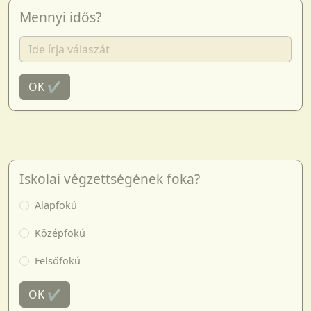
Mennyi idős?
OK ✔
Iskolai végzettségének foka?
Alapfokú
Középfokú
Felsőfokú
OK ✔