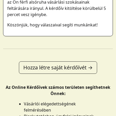
az Ön férfi alsóruha vásárlási szokásainak
feltárására irányul. A kérdőív kitöltése körülbelül 5
percet vesz igénybe.
Köszönjük, hogy válaszaival segíti munkánkat!
Hozza létre saját kérdőívét →
Az Online Kérdőívek számos területen segíthetnek
Önnek:
Vásárlói elégedettségének
felmérésében