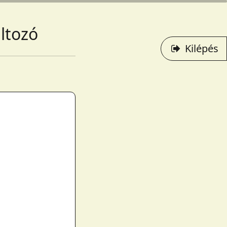
ltozó
Kilépés