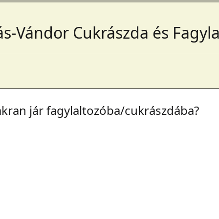
ás-Vándor Cukrászda és Fagyla
kran jár fagylaltozóba/cukrászdába?