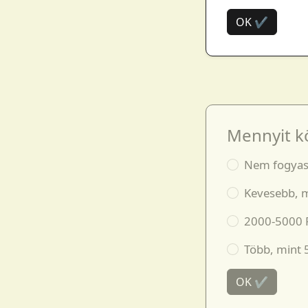
OK ✔
Mennyit k
Nem fogyas
Kevesebb, m
2000-5000 F
Több, mint 
OK ✔