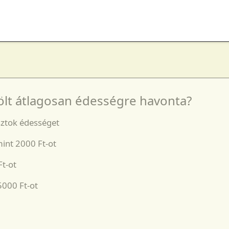
ölt átlagosan édességre havonta?
ztok édességet
int 2000 Ft-ot
t-ot
5000 Ft-ot