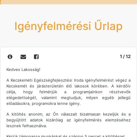
0%
Igényfelmérési Űrlap
1 / 12
Kedves Lakosság!
A Kecskeméti Egészségfejlesztési Iroda igényfelmérést végez a
Kecskemét és járásterületén élő lakosok körében. A kérdőív
célja, hogy felmérjük a programjainkon résztvevők
elégedettségét, valamint megtudjuk, milyen egyéb jellegű
előadásokra, programokra lenne igény.
A kitöltés anonim, az Ön válaszait bizalmasan kezeljük és a
begyűjtött adatok kizárólag az igényfelmérés elemzéséhez
lesznek felhasználva.
Kérjük támogassa munkánkat és szánjon 5 percet a kitöltésre!