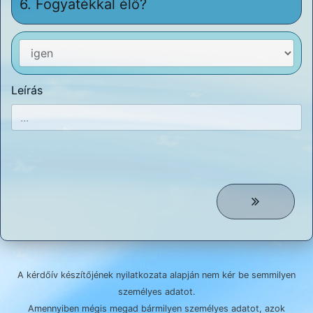
6.
Fogyatékkal élő?
Leírás
A kérdőív készítőjének nyilatkozata alapján nem kér be semmilyen
személyes adatot.
Amennyiben mégis megad bármilyen személyes adatot, azok