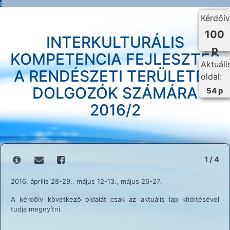
0%
Kérdőív
100
INTERKULTURÁLIS
p
KOMPETENCIA FEJLESZTÉS
Aktuáli
A RENDÉSZETI TERÜLETEN
oldal:
DOLGOZÓK SZÁMÁRA
54 p
2016/2
1 / 4
2016. április 28-29., május 12-13., május 26-27.
A kérdőív következő oldalát csak az aktuális lap kitöltésével
tudja megnyítni.