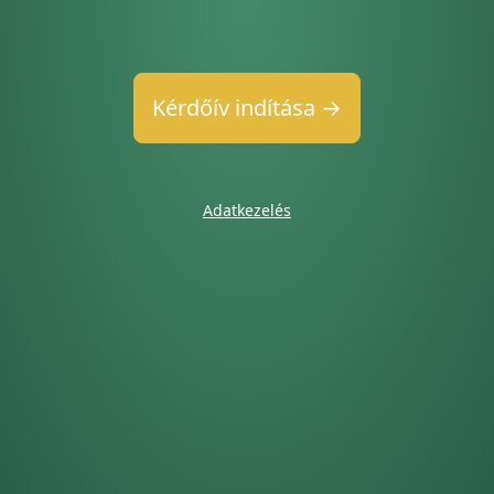
Kérdőív indítása →
Adatkezelés