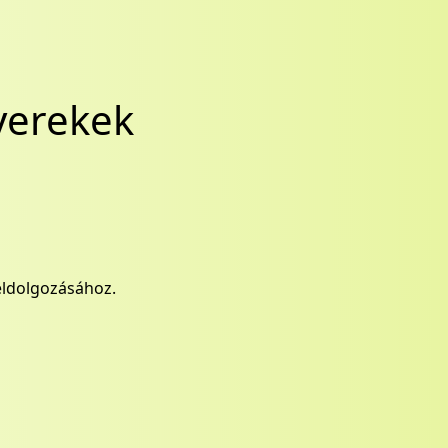
gyerekek
eldolgozásához.