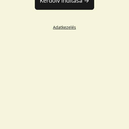
Kérdőív indítása →
Adatkezelés