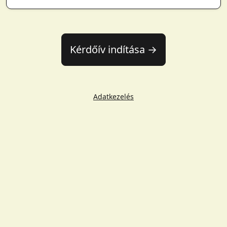
Kérdőív indítása →
Adatkezelés