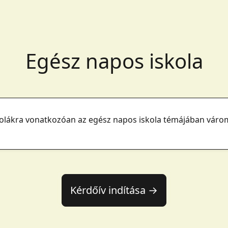
Egész napos iskola
kolákra vonatkozóan az egész napos iskola témájában várom
Kérdőív indítása →