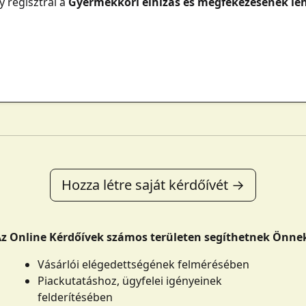
 regisztrál a
Gyermekkori elhízás és megfékezésének le
Hozza létre saját kérdőívét →
z Online Kérdőívek számos területen segíthetnek Önne
Vásárlói elégedettségének felmérésében
Piackutatáshoz, ügyfelei igényeinek
felderítésében