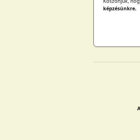
Köszönjük, hogy
képzésünkre.
A