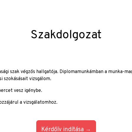
Szakdolgozat
asági szak végzős hallgatója. Diplomamunkámban a munka-ma
si szokásásait vizsgálom.
percet vesz igénybe.
hozzájárul a vizsgálatomhoz.
Kérdőív indítása →