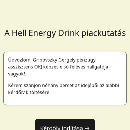
A Hell Energy Drink piackutatás
Üdvözlöm, Gribovszky Gergely pénzügyi
asszisztens OKJ képzés első féléves hallgatója
vagyok!
Kérem szánjon néhány percet az idejéből az alábbi
kérdőív kitöltésére.
Kérdőív indítása →