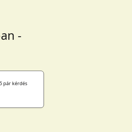
an -
ő pár kérdés