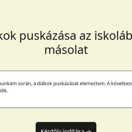
kok puskázása az iskoláb
másolat
 munkám során, a diákok puskázását elemeztem. A következ
dik.
Kérdőív indítása →