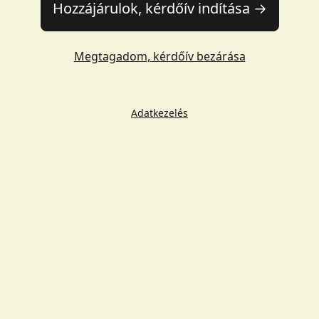
Hozzájárulok, kérdőív indítása →
Megtagadom, kérdőív bezárása
Adatkezelés