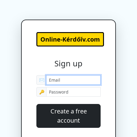
Online-Kérdőív.com
Sign up
✉
🔑
Create a free
account