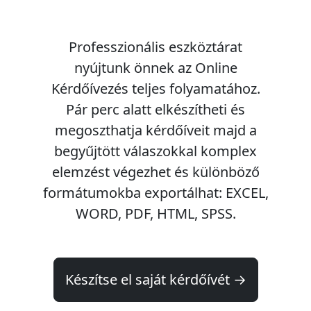
Professzionális eszköztárat
nyújtunk önnek az Online
Kérdőívezés teljes folyamatához.
Pár perc alatt
elkészítheti
és
megoszthatja
kérdőíveit majd a
begyűjtött válaszokkal
komplex
elemzést végezhet
és különböző
formátumokba exportálhat: EXCEL,
WORD, PDF, HTML, SPSS.
Készítse el saját kérdőívét →