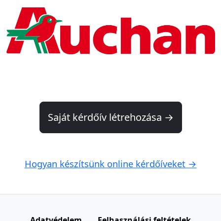
Saját kérdőív létrehozása →
Hogyan készítsünk online kérdőíveket →
Oldalunk Sütiket használ.
Bővebben
OK