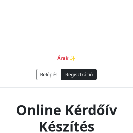
Online Kérdőív
Kérdőív minták
Kérdőív készítés
Tesztek és Kvízek
Megoldásaink
Árak ✨
Belépés
Regisztráció
Online Kérdőív
Készítés