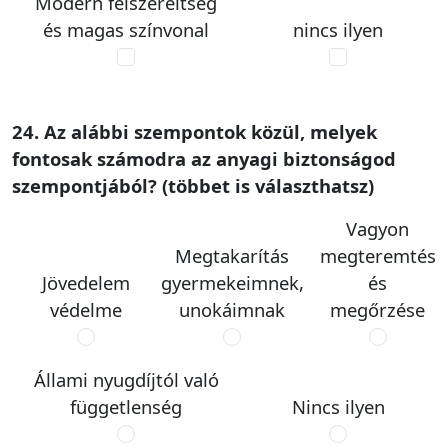
Modern felszereltség
és magas színvonal
nincs ilyen
24. Az alábbi szempontok közül, melyek
fontosak számodra az anyagi biztonságod
szempontjából? (többet is választhatsz)
Vagyon
Megtakarítás
megteremtés
Jövedelem
gyermekeimnek,
és
védelme
unokáimnak
megőrzése
Állami nyugdíjtól való
függetlenség
Nincs ilyen