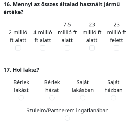
16. Mennyi az összes általad használt jármű
értéke?
7,5
23
23
2 millió
4 millió
millió ft
millió ft
millió ft
ft alatt
ft alatt
alatt
alatt
felett
17. Hol laksz?
Bérlek
Bérlek
Saját
Saját
lakást
házat
lakásban
házban
Szüleim/Partnerem ingatlanában