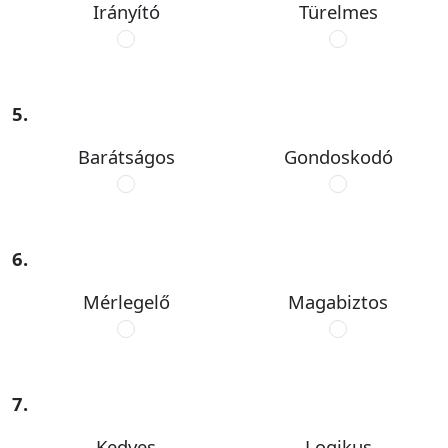
Irányító
Türelmes
5.
Barátságos
Gondoskodó
6.
Mérlegelő
Magabiztos
7.
Kedves
Logikus