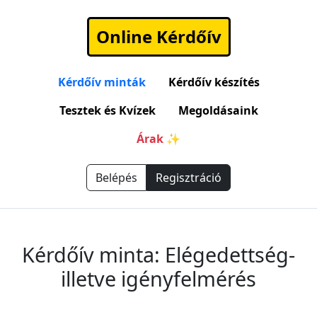
Online Kérdőív
Kérdőív minták
Kérdőív készítés
Tesztek és Kvízek
Megoldásaink
Árak ✨
Belépés
Regisztráció
Kérdőív minta: Elégedettség-
illetve igényfelmérés