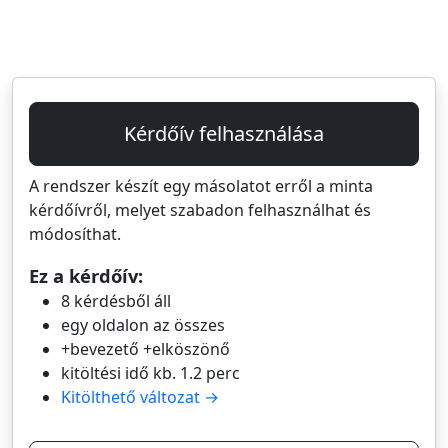
Kérdőív felhasználása
A rendszer készít egy másolatot erről a minta
kérdőívről, melyet szabadon felhasználhat és
módosíthat.
Ez a kérdőív:
8 kérdésből áll
egy oldalon az összes
+bevezető +elköszönő
kitöltési idő kb. 1.2 perc
Kitölthető változat →