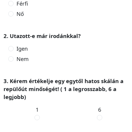
Férfi
Nő
2. Utazott-e már irodánkkal?
Igen
Nem
3. Kérem értékelje egy egytől hatos skálán a
repülőút minőségét! ( 1 a legrosszabb, 6 a
legjobb)
1
6