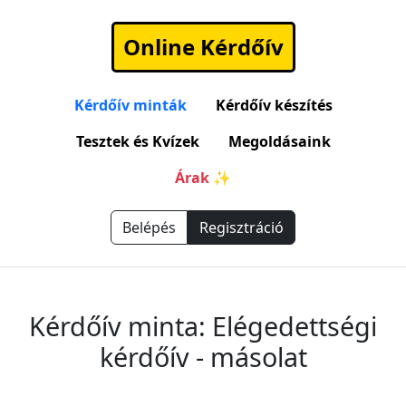
Online Kérdőív
Kérdőív minták
Kérdőív készítés
Tesztek és Kvízek
Megoldásaink
Árak ✨
Belépés
Regisztráció
Kérdőív minta: Elégedettségi
kérdőív - másolat