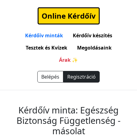
Online Kérdőív
Kérdőív minták
Kérdőív készítés
Tesztek és Kvízek
Megoldásaink
Árak ✨
Belépés
Regisztráció
Kérdőív minta: Egészség
Biztonság Függetlenség -
másolat