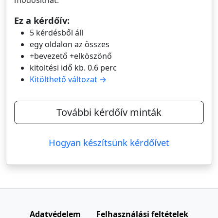
módosíthat.
Ez a kérdőív:
5 kérdésből áll
egy oldalon az összes
+bevezető +elköszönő
kitöltési idő kb. 0.6 perc
Kitölthető változat →
További kérdőív minták
Hogyan készítsünk kérdőívet
Adatvédelem
Felhasználási feltételek