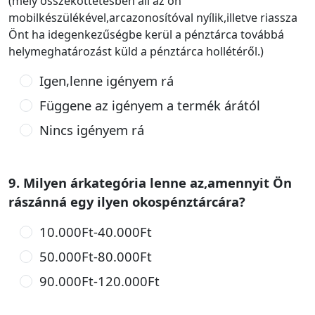
(mely összeköttetésben áll az ön
mobilkészülékével,arcazonosítóval nyílik,illetve riassza
Önt ha idegenkezűségbe kerül a pénztárca továbbá
helymeghatározást küld a pénztárca hollétéről.)
Igen,lenne igényem rá
Függene az igényem a termék árától
Nincs igényem rá
9. Milyen árkategória lenne az,amennyit Ön
rászánná egy ilyen okospénztárcára?
10.000Ft-40.000Ft
50.000Ft-80.000Ft
90.000Ft-120.000Ft