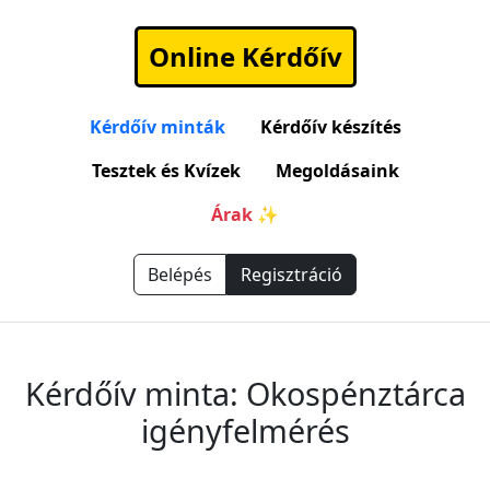
Online Kérdőív
Kérdőív minták
Kérdőív készítés
Tesztek és Kvízek
Megoldásaink
Árak ✨
Belépés
Regisztráció
Kérdőív minta: Okospénztárca
igényfelmérés