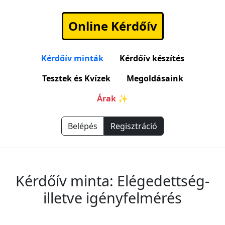
Online Kérdőív
Kérdőív minták
Kérdőív készítés
Tesztek és Kvízek
Megoldásaink
Árak ✨
Belépés
Regisztráció
Kérdőív minta: Elégedettség-
illetve igényfelmérés