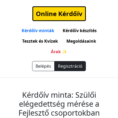
Online Kérdőív
Kérdőív minták
Kérdőív készítés
Tesztek és Kvízek
Megoldásaink
Árak ✨
Belépés
Regisztráció
Kérdőív minta: Szülői
elégedettség mérése a
Fejlesztő csoportokban