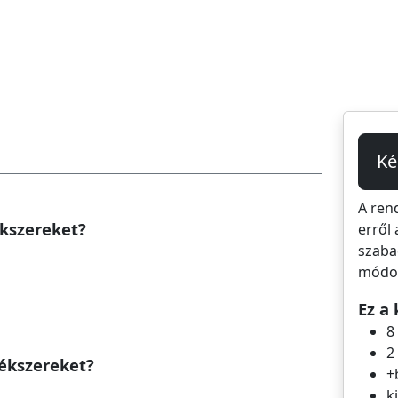
Ké
A ren
ékszereket?
erről 
szaba
módos
Ez a 
8
2
 ékszereket?
+
k