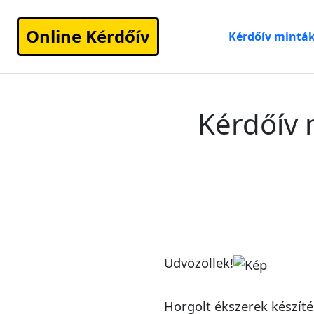
Online Kérdőív
Kérdőív mintá
Kérdőív 
Üdvözöllek!
Horgolt ékszerek készíté