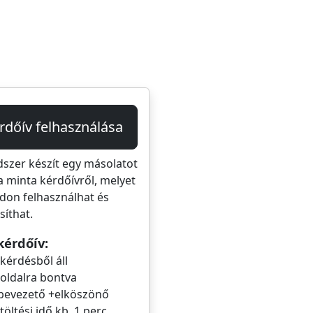
rdőív felhasználása
dszer készít egy másolatot
a minta kérdőívről, melyet
don felhasználhat és
íthat.
kérdőív:
 kérdésből áll
 oldalra bontva
bevezető +elköszönő
itöltési idő kb. 1 perc