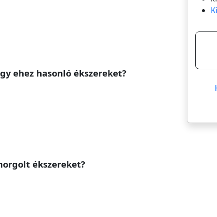
K
gy ehez hasonló ékszereket?
horgolt ékszereket?