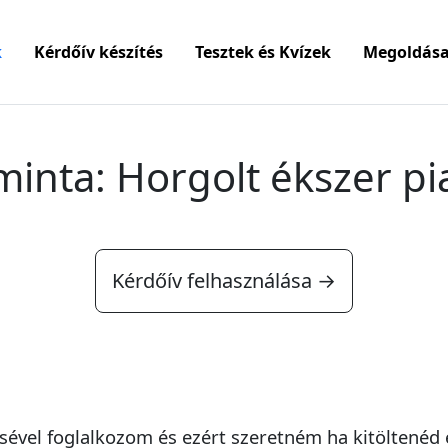
k
Kérdőív készítés
Tesztek és Kvízek
Megoldása
minta: Horgolt ékszer pi
Kérdőív felhasználása →
sével foglalkozom és ezért szeretném ha kitöltenéd e