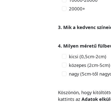
20000+
3. Mik a kedvenc színe
4. Milyen méretű fülbe
kicsi (0,5cm-2cm)
közepes (2cm-5cm)
nagy (5cm-től nagy
Köszönön, hogy kitöltötte
kattints az
Adatok elkü