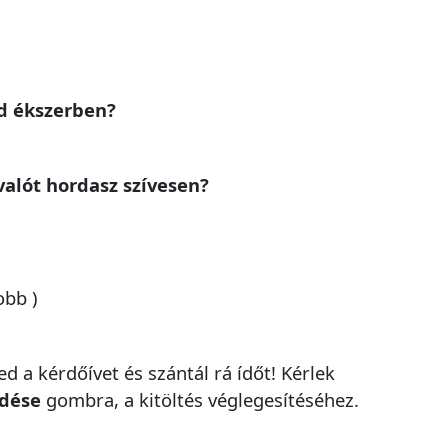
id ékszerben?
valót hordasz szívesen?
obb )
d a kérdőívet és szántál rá ídőt! Kérlek
ldése
gombra, a kitöltés véglegesítéséhez.