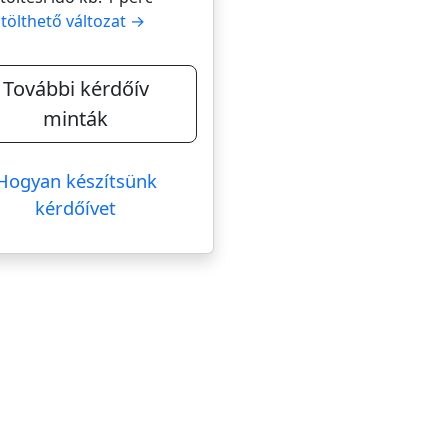
itölthető változat →
További kérdőív
minták
Hogyan készítsünk
kérdőívet