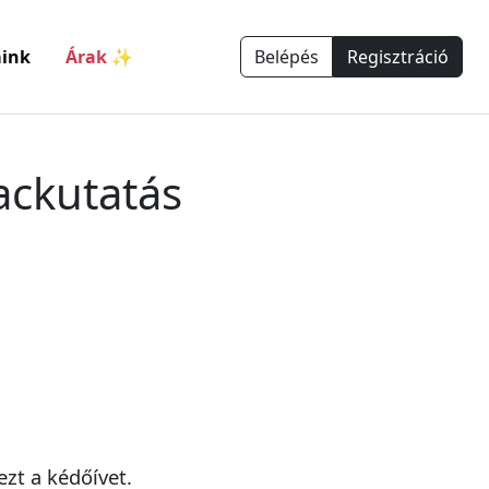
ink
Árak ✨
Belépés
Regisztráció
ackutatás
zt a kédőívet.