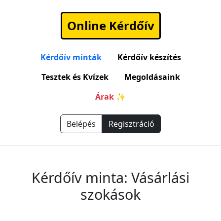
Online Kérdőív
Kérdőív minták
Kérdőív készítés
Tesztek és Kvízek
Megoldásaink
Árak ✨
Belépés
Regisztráció
Kérdőív minta: Vásárlási
szokások