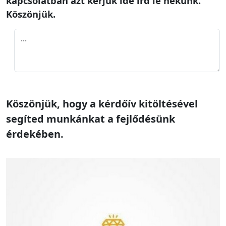
kapcsolatban azt kérjük ide írd le nekünk.
Köszönjük.
Köszönjük, hogy a kérdőív kitöltésével
segíted munkánkat a fejlődésünk
érdekében.