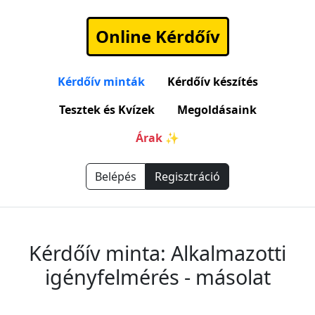
Online Kérdőív
Kérdőív minták
Kérdőív készítés
Tesztek és Kvízek
Megoldásaink
Árak ✨
Belépés
Regisztráció
Kérdőív minta: Alkalmazotti
igényfelmérés - másolat