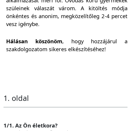
alkalmazását méri föl. Óvodás korú gyermekek
szüleinek válaszát várom. A kitöltés módja
önkéntes és anonim, megközelítőleg 2-4 percet
vesz igénybe.
Hálásan köszönöm
, hogy hozzájárul a
szakdolgozatom sikeres elkészítéséhez!
1. oldal
1/1. Az Ön életkora?