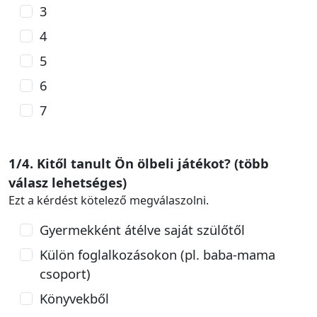
3
4
5
6
7
1/4. Kitől tanult Ön ölbeli játékot? (több
válasz lehetséges)
Ezt a kérdést kötelező megválaszolni.
Gyermekként átélve saját szülőtől
Külön foglalkozásokon (pl. baba-mama
csoport)
Könyvekből