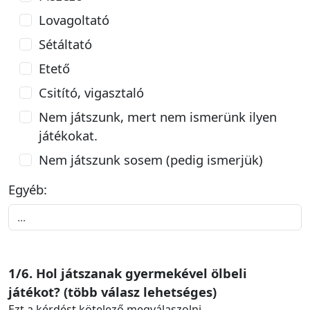
Lovagoltató
Sétáltató
Etető
Csitító, vigasztaló
Nem játszunk, mert nem ismerünk ilyen
játékokat.
Nem játszunk sosem (pedig ismerjük)
Egyéb:
1/6. Hol játszanak gyermekével ölbeli
játékot? (több válasz lehetséges)
Ezt a kérdést kötelező megválaszolni.