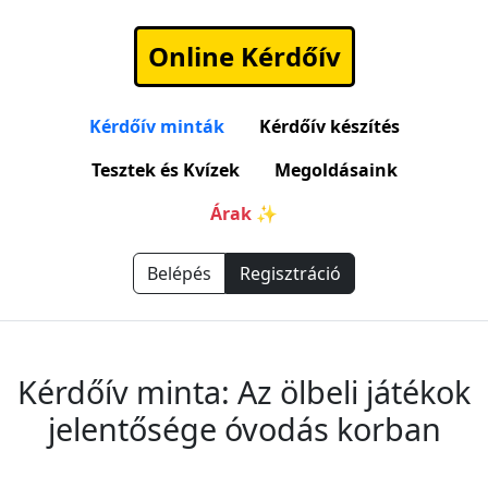
Online Kérdőív
Kérdőív minták
Kérdőív készítés
Tesztek és Kvízek
Megoldásaink
Árak ✨
Belépés
Regisztráció
Kérdőív minta: Az ölbeli játékok
jelentősége óvodás korban