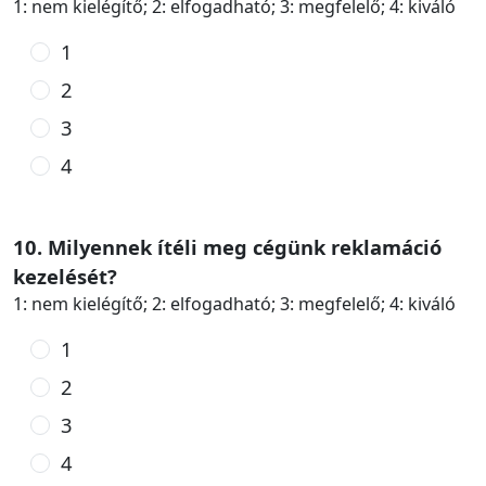
1: nem kielégítő; 2: elfogadható; 3: megfelelő; 4: kiváló
1
2
3
4
10. Milyennek ítéli meg cégünk reklamáció
kezelését?
1: nem kielégítő; 2: elfogadható; 3: megfelelő; 4: kiváló
1
2
3
4