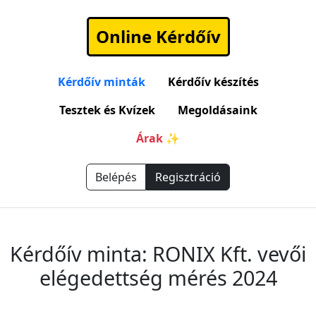
Online Kérdőív
Kérdőív minták
Kérdőív készítés
Tesztek és Kvízek
Megoldásaink
Árak ✨
Belépés
Regisztráció
Kérdőív minta: RONIX Kft. vevői
elégedettség mérés 2024