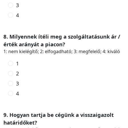
3
4
8. Milyennek ítéli meg a szolgáltatásunk ár /
érték arányát a piacon?
1: nem kielégítő; 2: elfogadható; 3: megfelelő; 4: kiváló
1
2
3
4
9. Hogyan tartja be cégünk a visszaigazolt
határidőket?