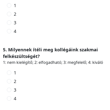
1
2
3
4
5. Milyennek ítéli meg kollégáink szakmai
felkészültségét?
1: nem kielégítő; 2: elfogadható; 3: megfelelő; 4: kiváló
1
2
3
4