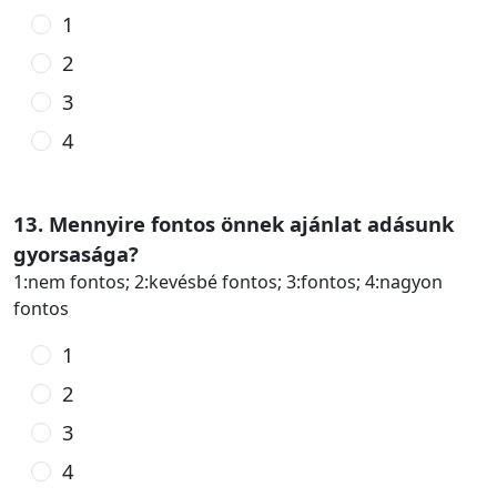
1
2
3
4
13. Mennyire fontos önnek ajánlat adásunk
gyorsasága?
1:nem fontos; 2:kevésbé fontos; 3:fontos; 4:nagyon
fontos
1
2
3
4