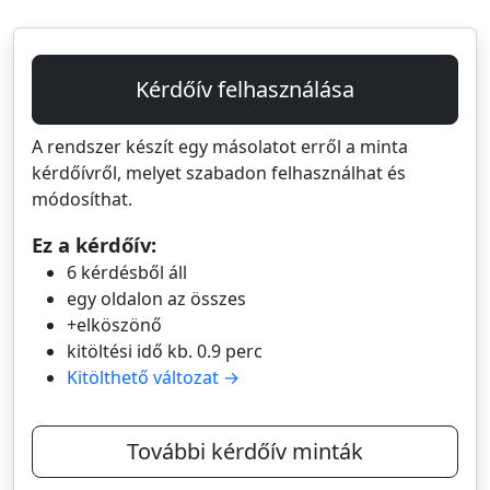
Kérdőív felhasználása
A rendszer készít egy másolatot erről a minta
kérdőívről, melyet szabadon felhasználhat és
módosíthat.
Ez a kérdőív:
6 kérdésből áll
egy oldalon az összes
+elköszönő
kitöltési idő kb. 0.9 perc
Kitölthető változat →
További kérdőív minták