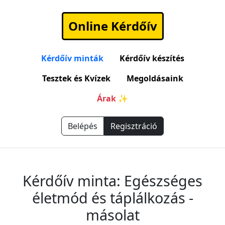
Online Kérdőív
Kérdőív minták
Kérdőív készítés
Tesztek és Kvízek
Megoldásaink
Árak ✨
Belépés
Regisztráció
Kérdőív minta: Egészséges
életmód és táplálkozás -
másolat