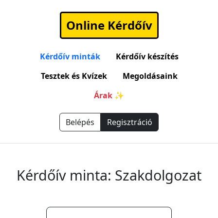
Online Kérdőív
Kérdőív minták
Kérdőív készítés
Tesztek és Kvízek
Megoldásaink
Árak ✨
Belépés
Regisztráció
Kérdőív minta: Szakdolgozat