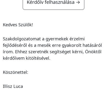
Kérdőív felhasználása →
Kedves Szülők!
Szakdolgozatomat a gyermekek érzelmi
fejlődéséről és a mesék erre gyakorolt hatásáról
írom. Ehhez szeretnék segítséget kérni, Önöktől
kérdőívem kitöltésével.
Köszönettel:
Illisz Luca