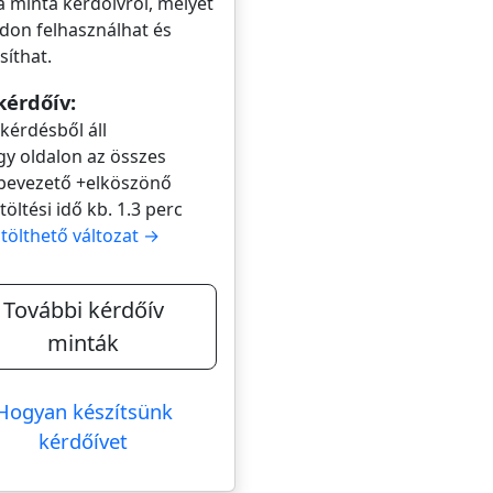
a minta kérdőívről, melyet
don felhasználhat és
íthat.
kérdőív:
 kérdésből áll
gy oldalon az összes
bevezető +elköszönő
itöltési idő kb. 1.3 perc
itölthető változat →
További kérdőív
minták
Hogyan készítsünk
kérdőívet