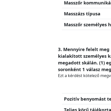
Masszőr kommunikác
Masszázs típusa
Masszőr személyes h
3. Mennyire felelt me
kialakított személyes 
megadott skálán. (1) e
soronként 1 válasz meg
Ezt a kérdést kötelező megv
Pozitív benyomást t
Teljes körű tájékozta