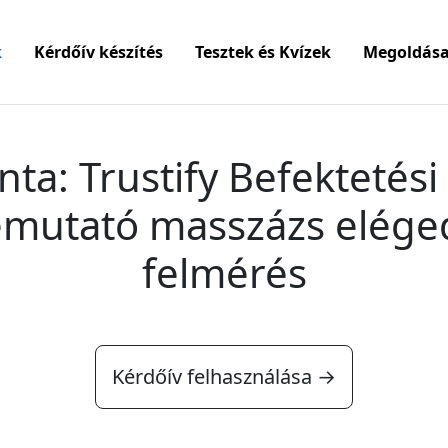
k
Kérdőív készítés
Tesztek és Kvízek
Megoldása
nta: Trustify Befektetési
Bemutató masszázs elége
felmérés
Kérdőív felhasználása →