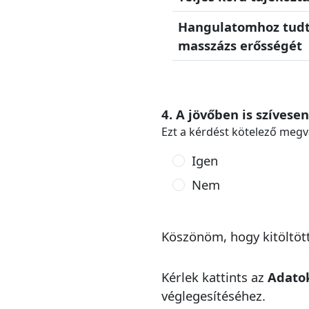
Hangulatomhoz tudta
masszázs erősségét
4. A jövőben is szívese
Ezt a kérdést kötelező megv
Igen
Nem
Köszönöm, hogy kitöltöt
Kérlek kattints az
Adatok
véglegesítéséhez.