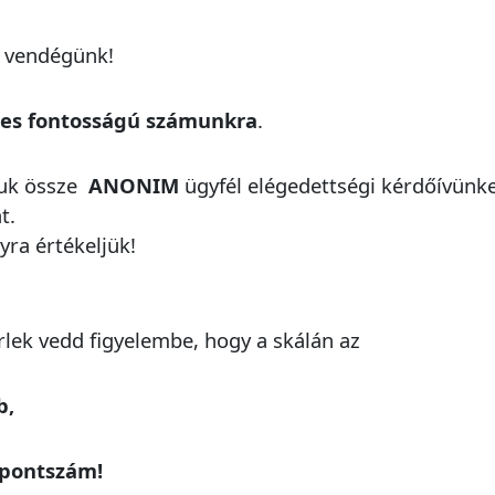
 vendégünk!
ges fontosságú számunkra
.
tuk össze
ANONIM
ügyfél elégedettségi kérdőívünke
t.
ra értékeljük!
érlek vedd figyelembe, hogy a skálán az
b,
 pontszám!