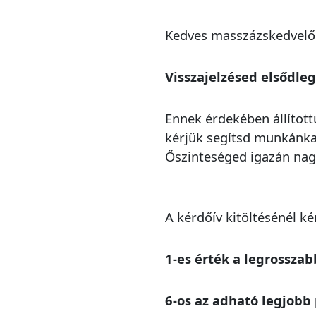
Kedves masszázskedvelő
Visszajelzésed elsődle
Ennek érdekében állítot
kérjük segítsd munkánka
Őszinteséged igazán nagy
A kérdőív kitöltésénél k
1-es érték a legrosszab
6-os az adható legjobb