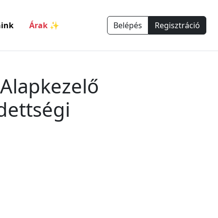
ink
Árak ✨
Belépés
Regisztráció
 Alapkezelő
dettségi