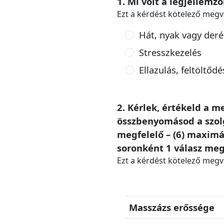
1. Mi volt a legjellemz
Ezt a kérdést kötelező megv
Hát, nyak vagy der
Stresszkezelés
Ellazulás, feltöltődé
2. Kérlek, értékeld a 
összbenyomásod a szolg
megfelelő – (6) maximá
soronként 1 válasz meg
Ezt a kérdést kötelező megv
Masszázs erőssége