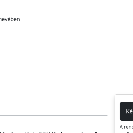
 nevében
Ké
A ren