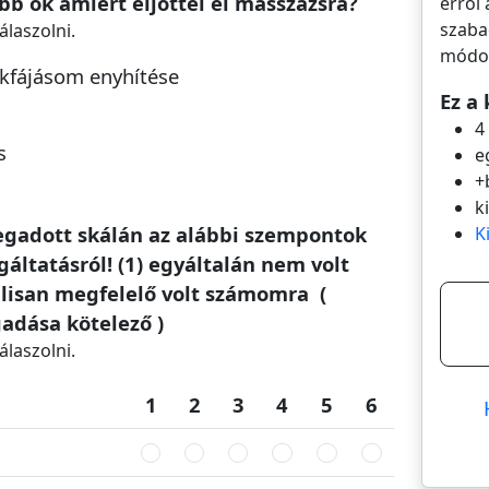
őbb ok amiért eljöttél el masszázsra?
erről 
szaba
álaszolni.
módos
ékfájásom enyhítése
Ez a 
4
s
e
+
k
megadott skálán az alábbi szempontok
K
áltatásról! (1) egyáltalán nem volt
lisan megfelelő volt számomra (
adása kötelező )
álaszolni.
1
2
3
4
5
6