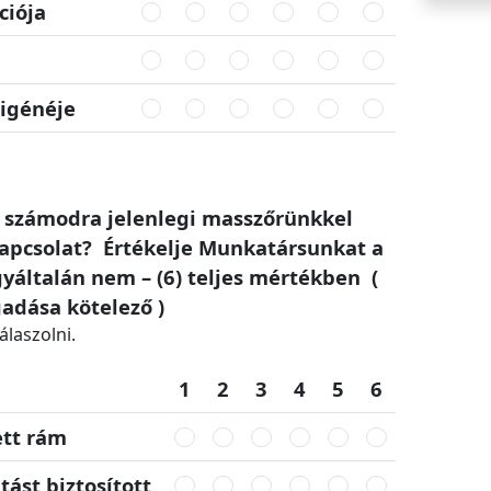
iója
igénéje
g számodra jelenlegi masszőrünkkel
kapcsolat? Értékelje Munkatársunkat a
gyáltalán nem – (6) teljes mértékben (
adása kötelező )
álaszolni.
1
2
3
4
5
6
ett rám
tást biztosított