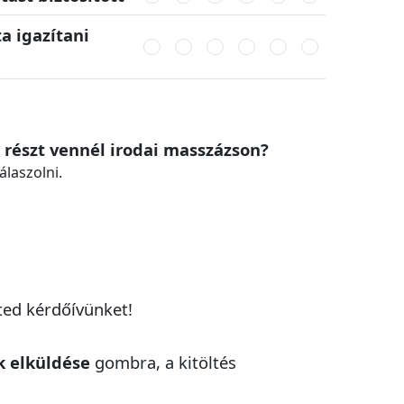
 igazítani
n részt vennél irodai masszázson?
álaszolni.
ted kérdőívünket!
 elküldése
gombra, a kitöltés