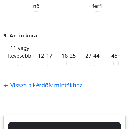
nõ
férfi
9. Az ön kora
11 vagy
kevesebb
12-17
18-25
27-44
45+
← Vissza a kérdőív mintákhoz