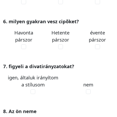
6. milyen gyakran vesz cipõket?
Havonta
Hetente
évente
párszor
párszor
párszor
7. figyeli a divatirányzatokat?
igen, általuk irányítom
a stílusom
nem
8. Az ön neme