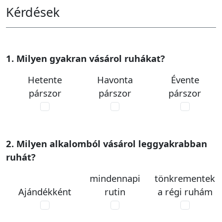
Kérdések
1. Milyen gyakran vásárol ruhákat?
Hetente
Havonta
Évente
párszor
párszor
párszor
2. Milyen alkalomból vásárol leggyakrabban
ruhát?
mindennapi
tönkrementek
Ajándékként
rutin
a régi ruhám