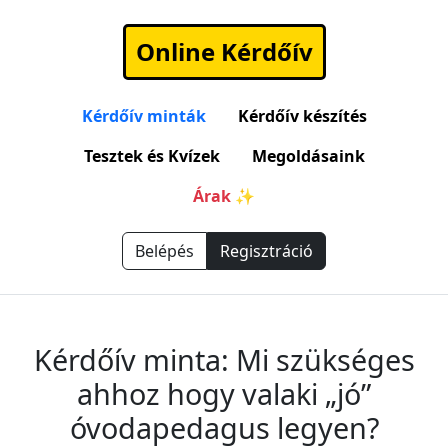
Online Kérdőív
Kérdőív minták
Kérdőív készítés
Tesztek és Kvízek
Megoldásaink
Árak ✨
Belépés
Regisztráció
Kérdőív minta: Mi szükséges
ahhoz hogy valaki „jó”
óvodapedagus legyen?