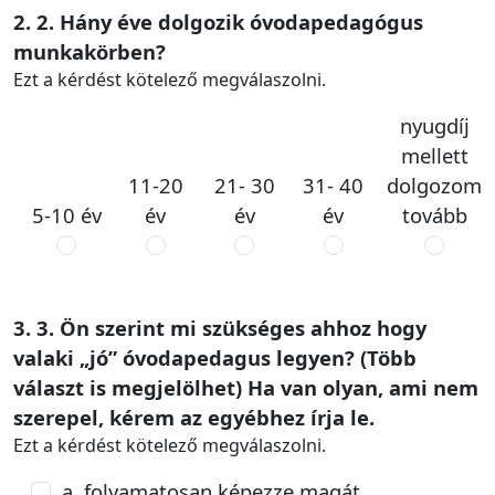
2. 2. Hány éve dolgozik óvodapedagógus
munkakörben?
Ezt a kérdést kötelező megválaszolni.
nyugdíj
mellett
11-20
21- 30
31- 40
dolgozom
5-10 év
év
év
év
tovább
3. 3. Ön szerint mi szükséges ahhoz hogy
valaki „jó” óvodapedagus legyen? (Több
választ is megjelölhet) Ha van olyan, ami nem
szerepel, kérem az egyébhez írja le.
Ezt a kérdést kötelező megválaszolni.
a. folyamatosan képezze magát