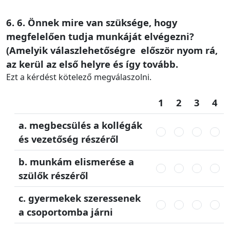
6. 6. Önnek mire van szüksége, hogy
megfelelően tudja munkáját elvégezni?
(Amelyik válaszlehetőségre először nyom rá,
az kerül az első helyre és így tovább.
Ezt a kérdést kötelező megválaszolni.
1
2
3
4
a. megbecsülés a kollégák
és vezetőség részéről
b. munkám elismerése a
szülők részéről
c. gyermekek szeressenek
a csoportomba járni