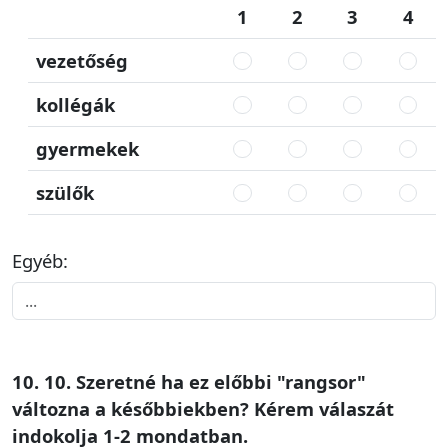
1
2
3
4
vezetőség
kollégák
gyermekek
szülők
Egyéb:
10. 10. Szeretné ha ez előbbi "rangsor"
változna a későbbiekben? Kérem válaszát
indokolja 1-2 mondatban.