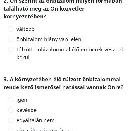
2. Ön szerint az önbizalom milyen formában
található meg az Ön közvetlen
környezetében?
változó
önbizalom hiány van jelen
túlzott önbizalommal élő emberek vesznek
körül
3. A környzetében élő túlzott önbizalommal
rendelkező ismerősei hatással vannak Önre?
igen
kevésbé
egyáltalán nem
nincs ilyen ismerősöm