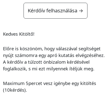
Kérdőív felhasználása →
Kedves Kitöltő!
Előre is köszönöm, hogy válaszával segítséget
nyújt számomra egy apró kutatás elvégzéséhez.
A kérdőív a túlzott önbizalom kérdésével
foglalkozik, s mi ezt milyennek ítéljük meg.
Maximum 5percet vesz igénybe egy kitöltés
(10kérdés).