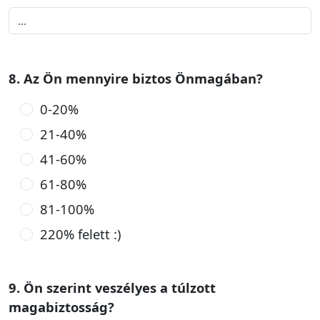
8. Az Ön mennyire biztos Önmagában?
0-20%
21-40%
41-60%
61-80%
81-100%
220% felett :)
9. Ön szerint veszélyes a túlzott
magabiztosság?