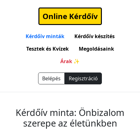
Online Kérdőív
Kérdőív minták
Kérdőív készítés
Tesztek és Kvízek
Megoldásaink
Árak ✨
Belépés
Regisztráció
Kérdőív minta: Önbizalom
szerepe az életünkben