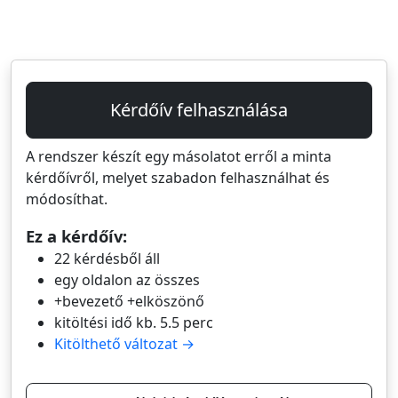
Kérdőív felhasználása
A rendszer készít egy másolatot erről a minta
kérdőívről, melyet szabadon felhasználhat és
módosíthat.
Ez a kérdőív:
22 kérdésből áll
egy oldalon az összes
+bevezető +elköszönő
kitöltési idő kb. 5.5 perc
Kitölthető változat →