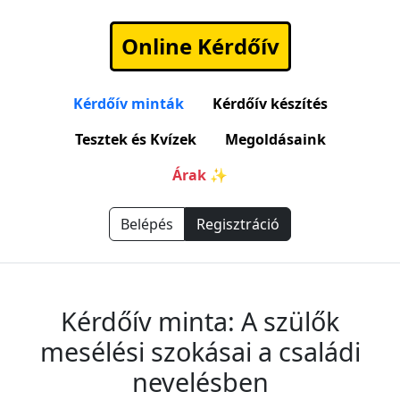
Online Kérdőív
Kérdőív minták
Kérdőív készítés
Tesztek és Kvízek
Megoldásaink
Árak ✨
Belépés
Regisztráció
Kérdőív minta: A szülők
mesélési szokásai a családi
nevelésben