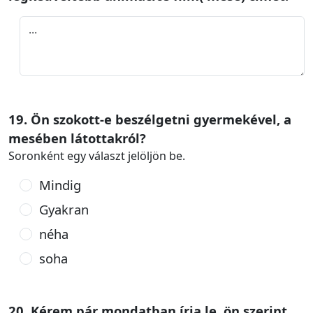
19. Ön szokott-e beszélgetni gyermekével, a
mesében látottakról?
Soronként egy választ jelöljön be.
Mindig
Gyakran
néha
soha
20. Kérem pár mondatban írja le, ön szerint