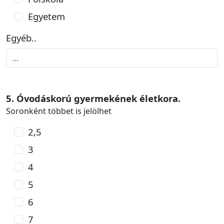
Egyetem
Egyéb..
5. Óvodáskorú gyermekének életkora.
Soronként többet is jelölhet
2,5
3
4
5
6
7