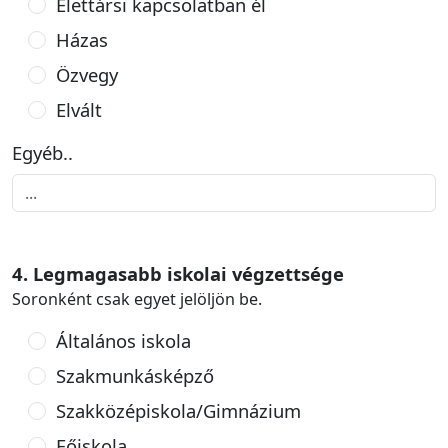
Élettársi kapcsolatban él
Házas
Özvegy
Elvált
Egyéb..
4. Legmagasabb iskolai végzettsége
Soronként csak egyet jelöljön be.
Általános iskola
Szakmunkásképző
Szakközépiskola/Gimnázium
Főiskola