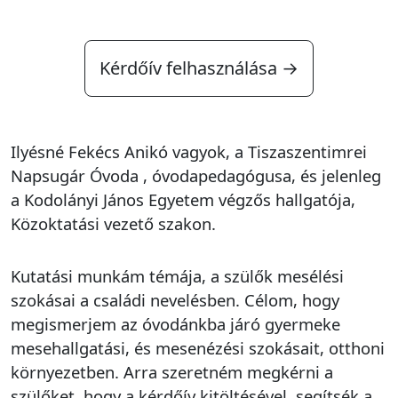
Kérdőív felhasználása →
Ilyésné Fekécs Anikó vagyok, a Tiszaszentimrei
Napsugár Óvoda , óvodapedagógusa, és jelenleg
a Kodolányi János Egyetem végzős hallgatója,
Közoktatási vezető szakon.
Kutatási munkám témája, a szülők mesélési
szokásai a családi nevelésben. Célom, hogy
megismerjem az óvodánkba járó gyermeke
mesehallgatási, és mesenézési szokásait, otthoni
környezetben. Arra szeretném megkérni a
szülőket, hogy a kérdőív kitöltésével, segítsék a