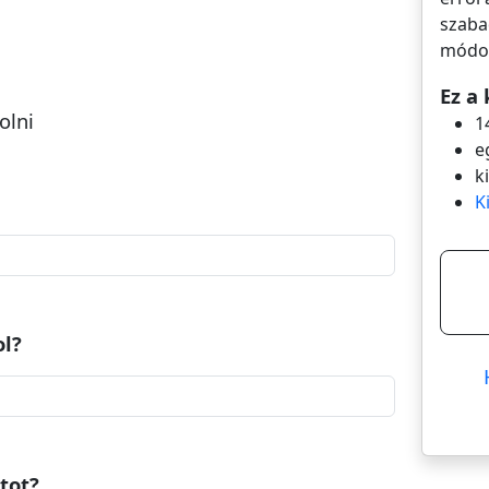
szaba
módos
Ez a 
olni
1
e
k
K
ol?
rtot?