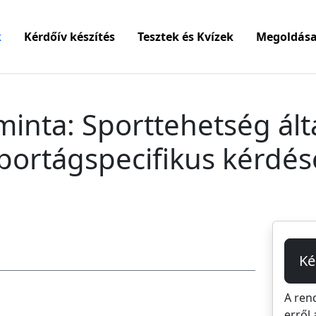
k
Kérdőív készítés
Tesztek és Kvízek
Megoldása
minta: Sporttehetség ált
portágspecifikus kérdés
Ké
A ren
erről 