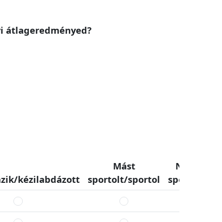
yi átlageredményed?
Mást
Nem
R
zik/kézilabdázott
sportolt/sportol
sportolt
vo