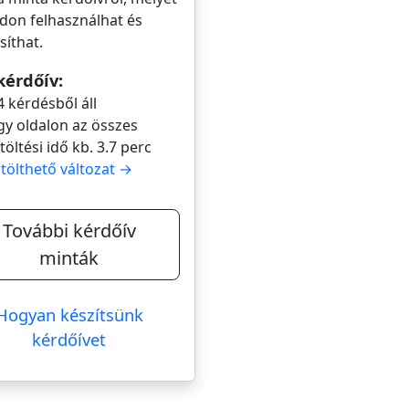
don felhasználhat és
íthat.
kérdőív:
4 kérdésből áll
gy oldalon az összes
itöltési idő kb. 3.7 perc
itölthető változat →
További kérdőív
minták
Hogyan készítsünk
kérdőívet