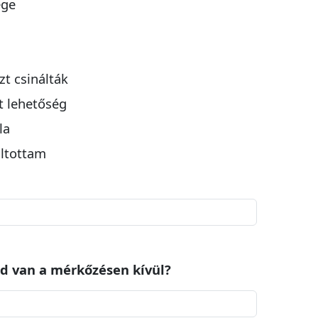
ége
zt csinálták
t lehetőség
la
áltottam
d van a mérkőzésen kívül?