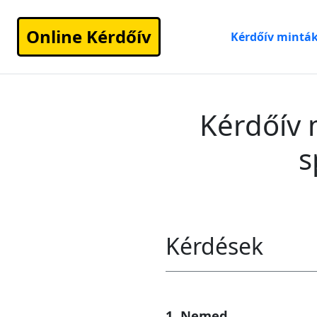
Online Kérdőív
Kérdőív mintá
Kérdőív 
s
Kérdések
1. Nemed