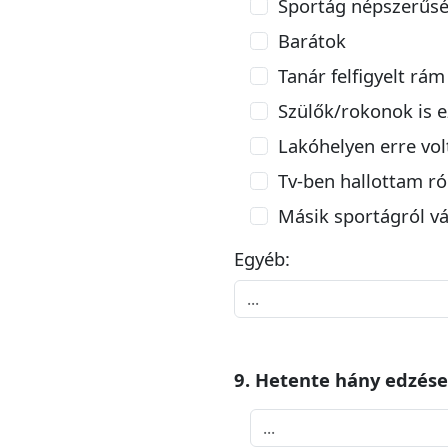
Sportág népszerűs
Barátok
Tanár felfigyelt rám
Szülők/rokonok is e
Lakóhelyen erre vol
Tv-ben hallottam ró
Másik sportágról v
Egyéb:
9. Hetente hány edzése