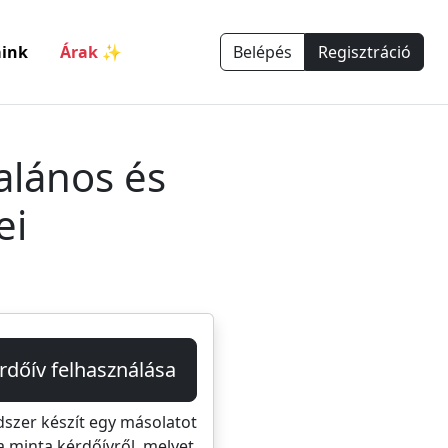
ink
Árak ✨
Belépés
Regisztráció
alános és
ei
rdőív felhasználása
dszer készít egy másolatot
a minta kérdőívről, melyet