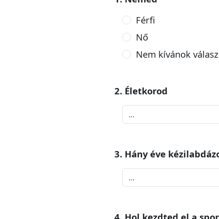
Férfi
Nő
Nem kívánok válasz
2. Életkorod
3. Hány éve kézilabdáz
4. Hol kezdted el a spo