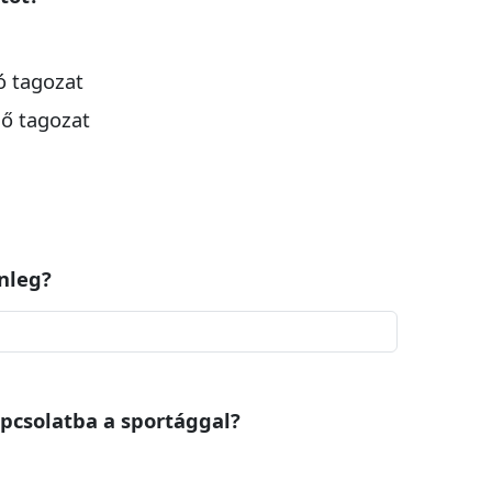
ó tagozat
ső tagozat
enleg?
kapcsolatba a sportággal?