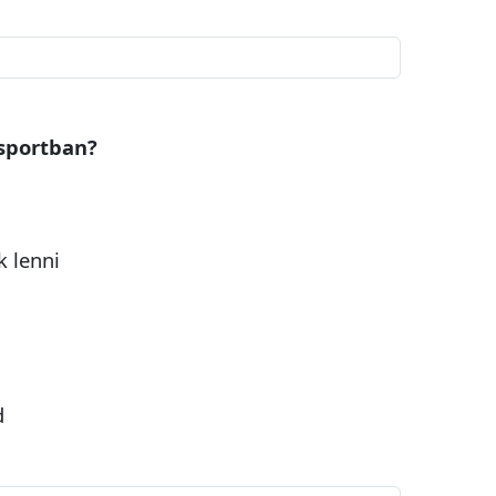
 sportban?
k lenni
d