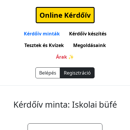
Online Kérdőív
Kérdőív minták
Kérdőív készítés
Tesztek és Kvízek
Megoldásaink
Árak ✨
Belépés
Regisztráció
Kérdőív minta: Iskolai büfé