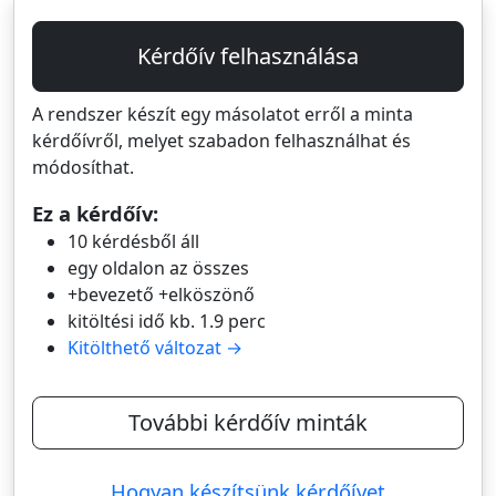
Kérdőív felhasználása
A rendszer készít egy másolatot erről a minta
kérdőívről, melyet szabadon felhasználhat és
módosíthat.
Ez a kérdőív:
10 kérdésből áll
egy oldalon az összes
+bevezető +elköszönő
kitöltési idő kb. 1.9 perc
Kitölthető változat →
További kérdőív minták
Hogyan készítsünk kérdőívet