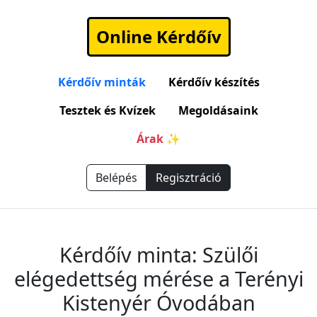
Online Kérdőív
Kérdőív minták
Kérdőív készítés
Tesztek és Kvízek
Megoldásaink
Árak ✨
Belépés
Regisztráció
Kérdőív minta: Szülői
elégedettség mérése a Terényi
Kistenyér Óvodában