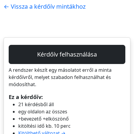
← Vissza a kérdőív mintákhoz
Kérdőív felhasználása
A rendszer készít egy másolatot erről a minta
kérdőívről, melyet szabadon felhasználhat és
módosíthat.
Ez a kérdőív:
21 kérdésből áll
egy oldalon az összes
+bevezető +elköszönő
kitöltési idő kb. 10 perc
Kitölthető változat →