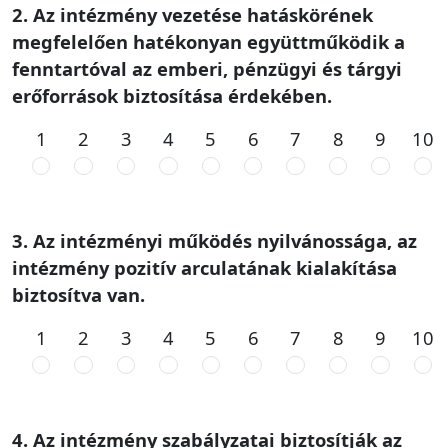
2. Az intézmény vezetése hatáskörének
megfelelően hatékonyan együttműködik a
fenntartóval az emberi, pénzügyi és tárgyi
erőforrások biztosítása érdekében.
1
2
3
4
5
6
7
8
9
10
3. Az intézményi működés nyilvánossága, az
intézmény pozitív arculatának kialakítása
biztosítva van.
1
2
3
4
5
6
7
8
9
10
4. Az intézmény szabályzatai biztosítják az