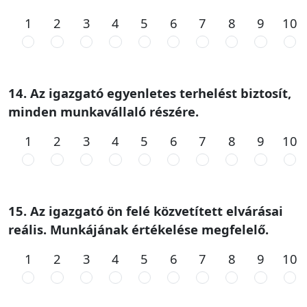
1
2
3
4
5
6
7
8
9
10
14. Az igazgató egyenletes terhelést biztosít,
minden munkavállaló részére.
1
2
3
4
5
6
7
8
9
10
15. Az igazgató ön felé közvetített elvárásai
reális. Munkájának értékelése megfelelő.
1
2
3
4
5
6
7
8
9
10