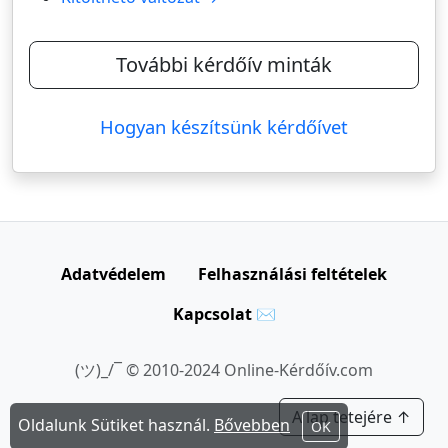
További kérdőív minták
Hogyan készítsünk kérdőívet
Adatvédelem
Felhasználási feltételek
Kapcsolat ✉
(ツ)_/¯ © 2010-2024 Online-Kérdőív.com
A lap tetejére ↑
Oldalunk Sütiket használ.
Bővebben
OK