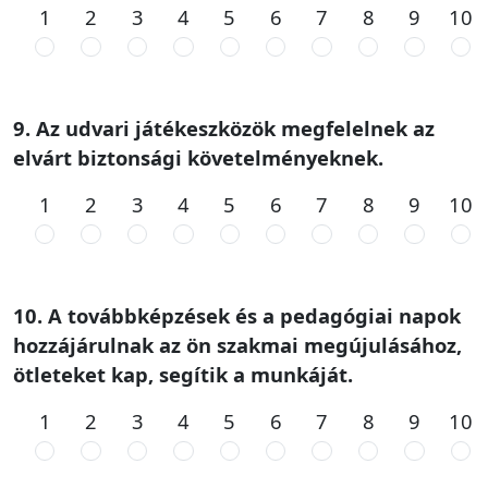
1
2
3
4
5
6
7
8
9
10
9. Az udvari játékeszközök megfelelnek az
elvárt biztonsági követelményeknek.
1
2
3
4
5
6
7
8
9
10
10. A továbbképzések és a pedagógiai napok
hozzájárulnak az ön szakmai megújulásához,
ötleteket kap, segítik a munkáját.
1
2
3
4
5
6
7
8
9
10