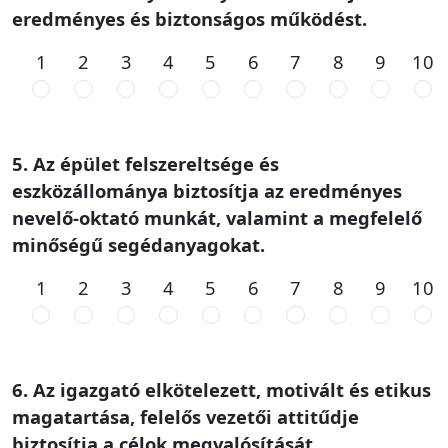
eredményes és biztonságos működést.
1
2
3
4
5
6
7
8
9
10
5. Az épület felszereltsége és
eszközállománya biztosítja az eredményes
nevelő-oktató munkát, valamint a megfelelő
minőségű segédanyagokat.
1
2
3
4
5
6
7
8
9
10
6. Az igazgató elkötelezett, motivált és etikus
magatartása, felelős vezetői attitűdje
biztosítja a célok megvalósítását.