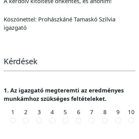
A kérdőív kitöltése önkéntes, és anoním!
Köszönettel: Prohászkáné Tamaskó Szilvia
igazgató
Kérdések
1. Az igazgató megteremti az eredményes
munkámhoz szükséges feltételeket.
1
2
3
4
5
6
7
8
9
10