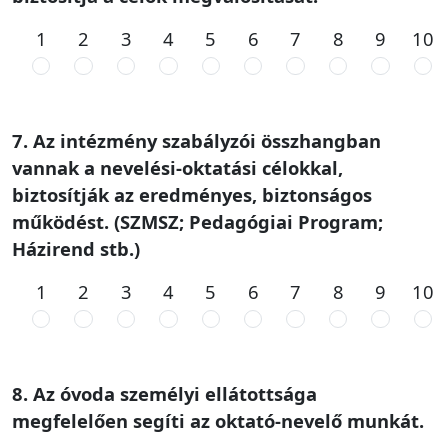
1
2
3
4
5
6
7
8
9
10
7. Az intézmény szabályzói összhangban
vannak a nevelési-oktatási célokkal,
biztosítják az eredményes, biztonságos
működést. (SZMSZ; Pedagógiai Program;
Házirend stb.)
1
2
3
4
5
6
7
8
9
10
8. Az óvoda személyi ellátottsága
megfelelően segíti az oktató-nevelő munkát.