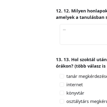
12. 12. Milyen honlapo
amelyek a tanulásban se
13. 13. Hol szoktál utá
órákon? (több válasz is
tanár megkérdezés
internet
könyvtár
osztálytárs megkér