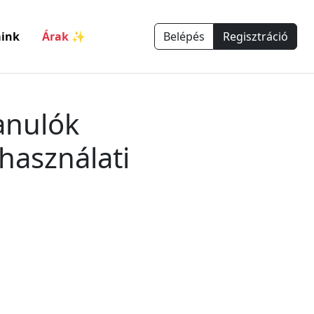
ink
Árak ✨
Belépés
Regisztráció
anulók
használati