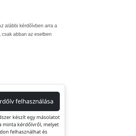
Az alábbi kérdőívben arra a
m, csak abban az esetben
rdőív felhasználása
dszer készít egy másolatot
a minta kérdőívről, melyet
don felhasználhat és