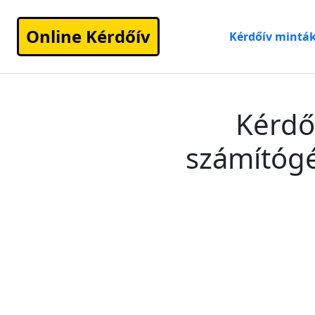
Online Kérdőív
Kérdőív mintá
Kérdő
számítógé