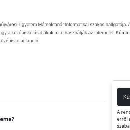
jvárosi Egyetem Mérnöktanár Informatikai szakos hallgatója.
ogy a középiskolás diákok mire használják az Internetet. Kére
középiskolai tanuló.
Ké
A ren
 neme?
erről 
szaba