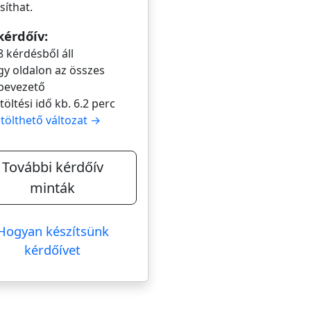
íthat.
kérdőív:
8 kérdésből áll
gy oldalon az összes
bevezető
itöltési idő kb. 6.2 perc
itölthető változat →
További kérdőív
minták
Hogyan készítsünk
kérdőívet