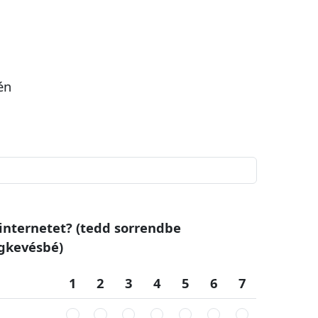
én
 internetet? (tedd sorrendbe
gkevésbé)
1
2
3
4
5
6
7