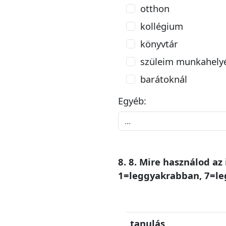
otthon
kollégium
könyvtár
szüleim munkahely
barátoknál
Egyéb:
8. 8. Mire használod az
1=leggyakrabban, 7=le
tanulás