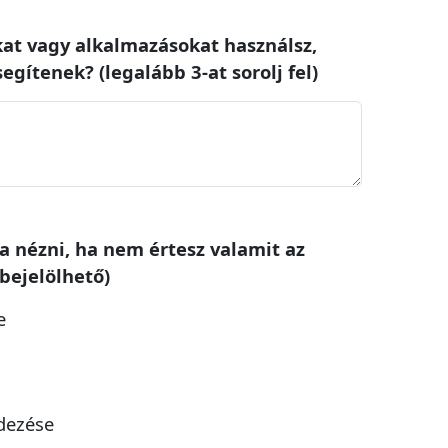
kat vagy alkalmazásokat használsz,
gítenek? (legalább 3-at sorolj fel)
na nézni, ha nem értesz valamit az
 bejelölhető)
e
dezése