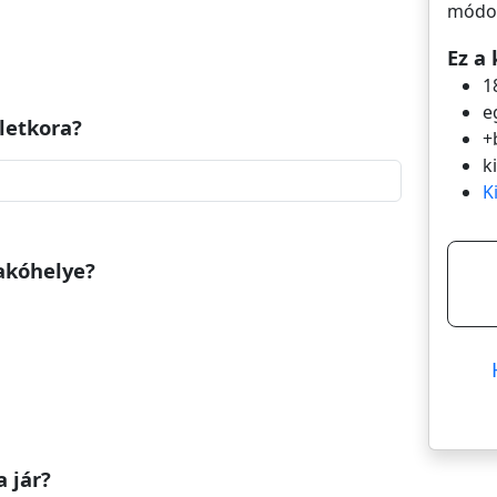
módos
Ez a 
1
e
életkora?
+
k
K
lakóhelye?
a jár?