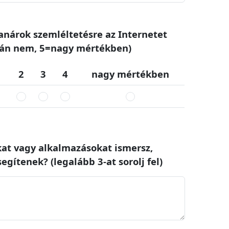
tanárok szemléltetésre az Internetet
lán nem, 5=nagy mértékben)
2
3
4
nagy mértékben
kat vagy alkalmazásokat ismersz,
gítenek? (legalább 3-at sorolj fel)