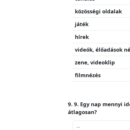
közösségi oldalak
játék
hírek
videók, élőadások n
zene, videoklip
filmnézés
9. 9. Egy nap mennyi id
átlagosan?