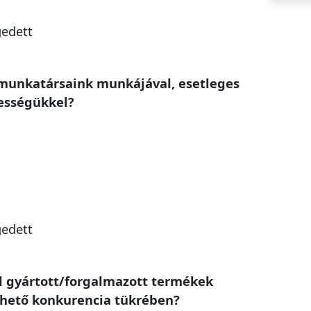
gedett
 munkatársaink munkájával, esetleges
sségükkel?
gedett
al gyártott/forgalmazott termékek
rhető konkurencia tükrében?