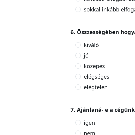
sokkal inkább elfog
6. Összességében hogy
kiváló
jó
közepes
elégséges
elégtelen
7. Ajánlaná- e a cégün
igen
nem