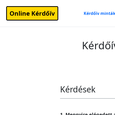
Online Kérdőív
Kérdőív mintá
Kérdőí
Kérdések
1. Mennyire elégedett 