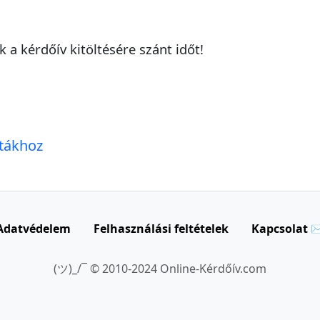
a kérdőív kitöltésére szánt időt!
ntákhoz
Adatvédelem
Felhasználási feltételek
Kapcsolat 
(ツ)_/¯ © 2010-2024 Online-Kérdőív.com