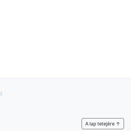
✉
A lap tetejére ↑