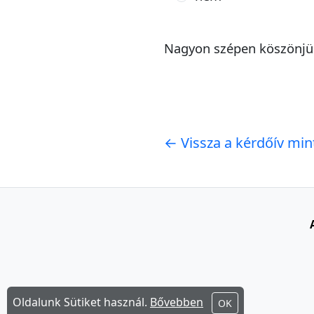
Nagyon szépen köszönjük 
← Vissza a kérdőív mi
Oldalunk Sütiket használ.
Bővebben
OK