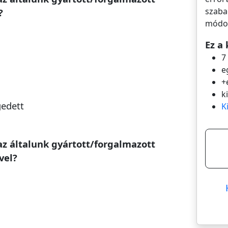
szaba
?
módos
Ez a 
7
e
+
k
gedett
K
az általunk gyártott/forgalmazott
vel?