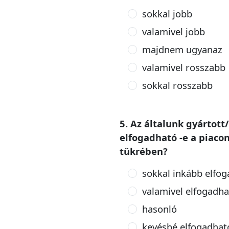
sokkal jobb
valamivel jobb
majdnem ugyanaz
valamivel rosszabb
sokkal rosszabb
5. Az általunk gyártot
elfogadható -e a piaco
tükrében?
sokkal inkább elfo
valamivel elfogadh
hasonló
kevésbé elfogadhat