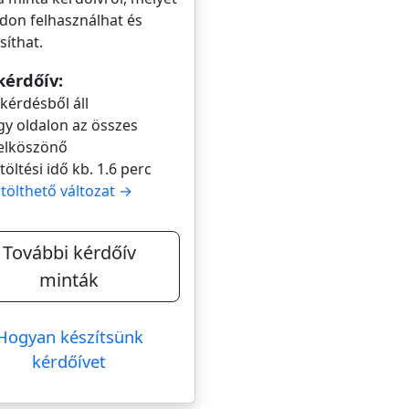
don felhasználhat és
íthat.
kérdőív:
 kérdésből áll
gy oldalon az összes
elköszönő
itöltési idő kb. 1.6 perc
itölthető változat →
További kérdőív
minták
Hogyan készítsünk
kérdőívet