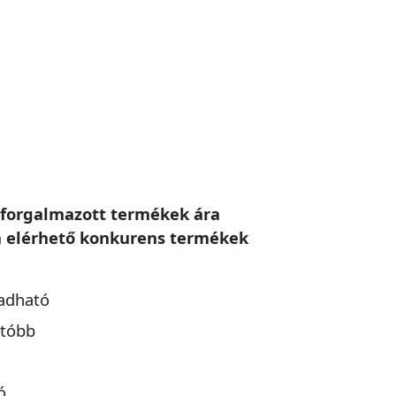
t/forgalmazott termékek ára
n elérhető konkurens termékek
gadható
atóbb
ó