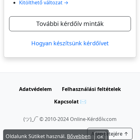
Kitölthető változat →
További kérdőív minták
Hogyan készítsünk kérdőívet
Adatvédelem
Felhasználási feltételek
Kapcsolat ✉
(ツ)_/¯ © 2010-2024 Online-Kérdőív.com
A lap tetejére ↑
Oldalunk Sütiket használ.
Bővebben
OK