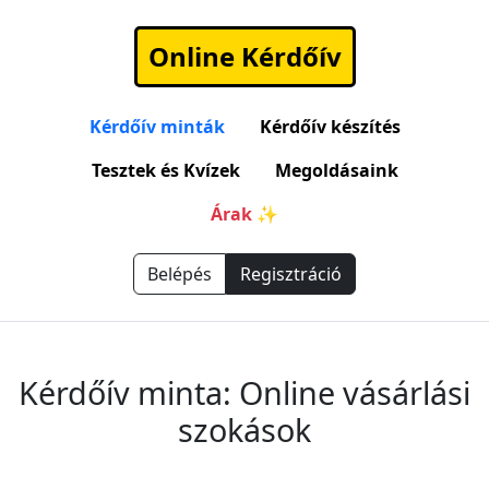
Online Kérdőív
Kérdőív minták
Kérdőív készítés
Tesztek és Kvízek
Megoldásaink
Árak ✨
Belépés
Regisztráció
Kérdőív minta: Online vásárlási
szokások