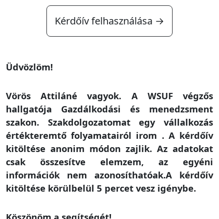
Kérdőív felhasználása →
Üdvözlöm!
Vörös Attiláné vagyok. A WSUF végzős
hallgatója Gazdálkodási és menedzsment
szakon. Szakdolgozatomat egy vállalkozás
értékteremtő folyamatairól irom . A kérdőív
kitöltése anonim módon zajlik. Az adatokat
csak összesítve elemzem, az egyéni
információk nem azonosíthatóak.A kérdőív
kitöltése körülbelül 5 percet vesz igénybe.
Köszönöm a segítségét!