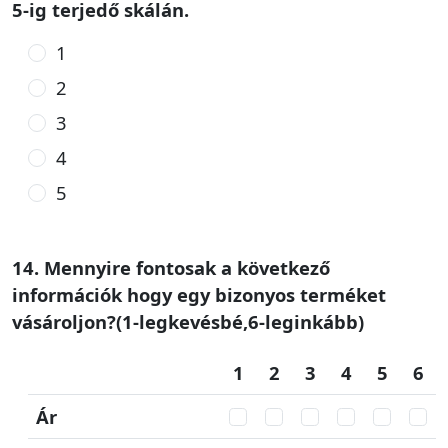
5-ig terjedő skálán.
1
2
3
4
5
14. Mennyire fontosak a következő
információk hogy egy bizonyos terméket
vásároljon?(1-legkevésbé,6-leginkább)
1
2
3
4
5
6
Ár