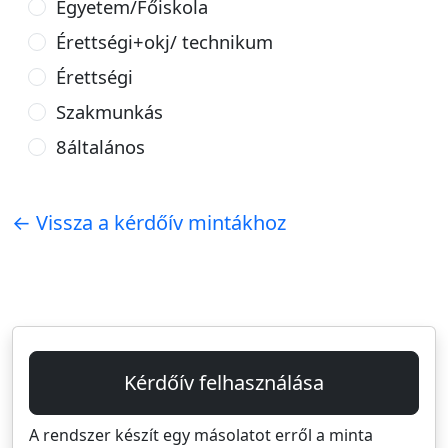
Egyetem/Főiskola
Érettségi+okj/ technikum
Érettségi
Szakmunkás
8általános
← Vissza a kérdőív mintákhoz
Kérdőív felhasználása
A rendszer készít egy másolatot erről a minta