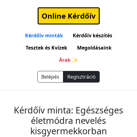
Online Kérdőív
Kérdőív minták
Kérdőív készítés
Tesztek és Kvízek
Megoldásaink
Árak ✨
Belépés
Regisztráció
Kérdőív minta: Egészséges
életmódra nevelés
kisgyermekkorban