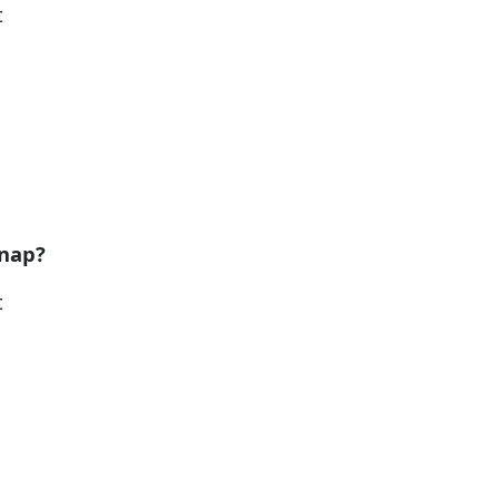
t
 nap?
t