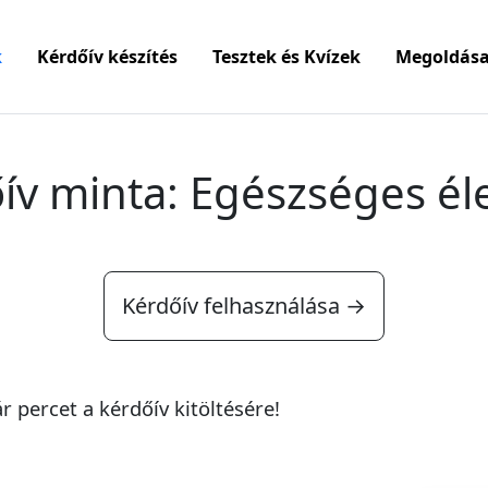
k
Kérdőív készítés
Tesztek és Kvízek
Megoldása
ív minta: Egészséges é
Kérdőív felhasználása →
percet a kérdőív kitöltésére!