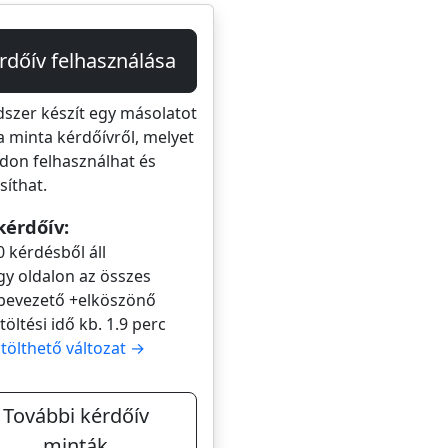
rdőív felhasználása
dszer készít egy másolatot
a minta kérdőívről, melyet
don felhasználhat és
íthat.
kérdőív:
0 kérdésből áll
gy oldalon az összes
bevezető +elköszönő
itöltési idő kb. 1.9 perc
itölthető változat →
További kérdőív
minták