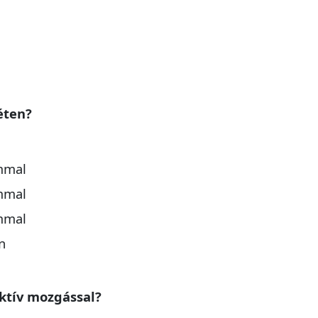
éten?
mmal
mmal
mmal
n
aktív mozgással?