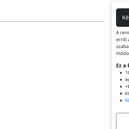
Ké
A ren
erről 
szaba
módos
Ez a 
1
e
+
k
K