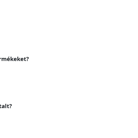
ermékeket?
talt?