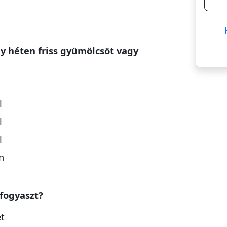
gy héten friss gyümölcsöt vagy
l
l
l
n
 fogyaszt?
et