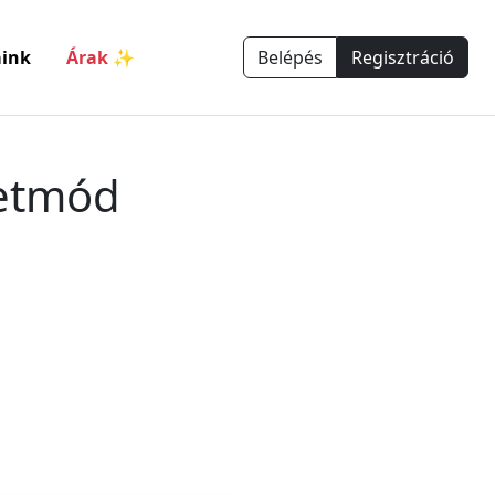
ink
Árak ✨
Belépés
Regisztráció
letmód