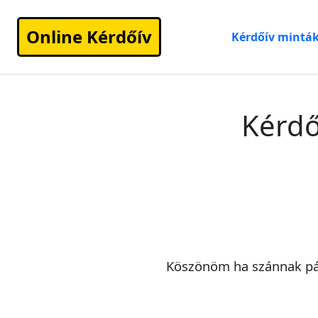
Online Kérdőív
Kérdőív mintá
Kérdő
Köszönöm ha szánnak pár 