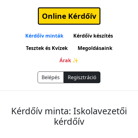
Online Kérdőív
Kérdőív minták
Kérdőív készítés
Tesztek és Kvízek
Megoldásaink
Árak ✨
Belépés
Regisztráció
Kérdőív minta: Iskolavezetői
kérdőív