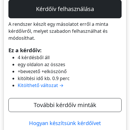
Kérdőív felhasználása
A rendszer készít egy másolatot erről a minta
kérdőívről, melyet szabadon felhasználhat és
módosíthat.
Ez a kérdőív:
4 kérdésből áll
egy oldalon az összes
+bevezető +elköszönő
kitöltési idő kb. 0.9 perc
Kitölthető változat →
További kérdőív minták
Hogyan készítsünk kérdőívet