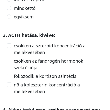
mindkettő
egyiksem
3. ACTH hatása, kivéve:
csökken a szteroid koncentráció a
mellékvesében
csökken az fandrogén hormonok
szekréciója
fokozódik a kortizon szintézis
nő a koleszterin koncentráció a
mellékvesében
4. Akkor indul meg, amikor a szervezet egy