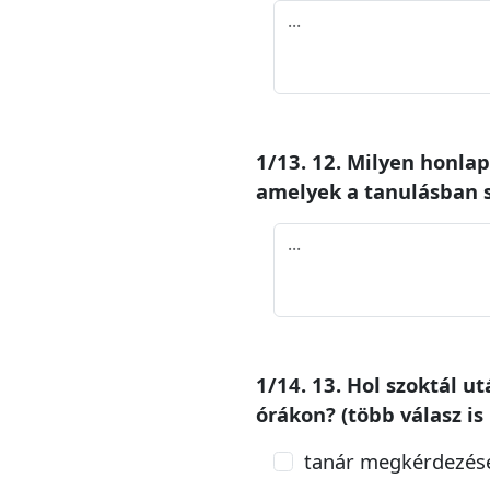
1/13. 12. Milyen honla
amelyek a tanulásban se
1/14. 13. Hol szoktál u
órákon? (több válasz is
tanár megkérdezés