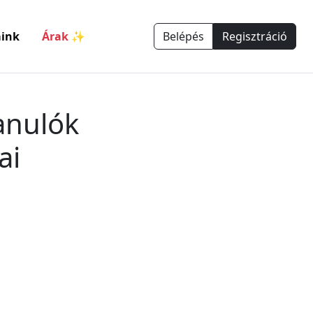
ink
Árak ✨
Belépés
Regisztráció
anulók
ai