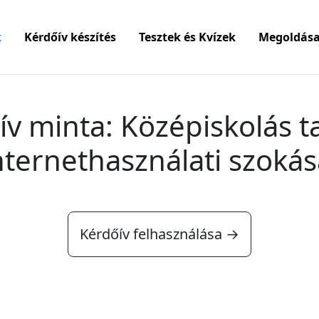
k
Kérdőív készítés
Tesztek és Kvízek
Megoldása
ív minta: Középiskolás t
nternethasználati szokás
Kérdőív felhasználása →