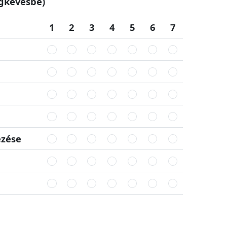
gkevésbé)
1
2
3
4
5
6
7
ézése