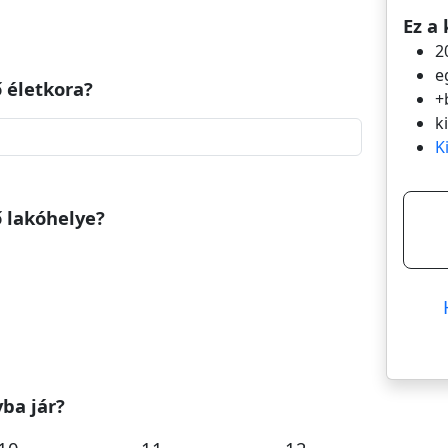
Ez a 
2
e
ő életkora?
+
k
K
ő lakóhelye?
yba jár?