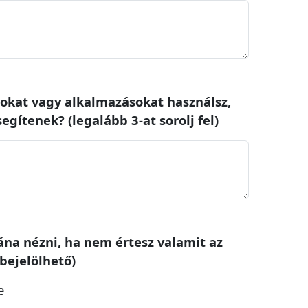
pokat vagy alkalmazásokat használsz,
gítenek? (legalább 3-at sorolj fel)
tána nézni, ha nem értesz valamit az
 bejelölhető)
e