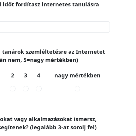
 időt fordítasz internetes tanulásra
a tanárok szemléltetésre az Internetet
lán nem, 5=nagy mértékben)
2
3
4
nagy mértékben
pokat vagy alkalmazásokat ismersz,
gítenek? (legalább 3-at sorolj fel)