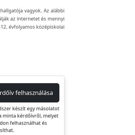
allgatója vagyok. Az alábbi
lják az internetet és mennyi
-12. évfolyamos középiskolai
rdőív felhasználása
dszer készít egy másolatot
a minta kérdőívről, melyet
don felhasználhat és
íthat.