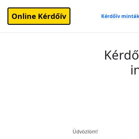
Online Kérdőív
Kérdőív mintá
Kérdő
i
Üdvözlöm!