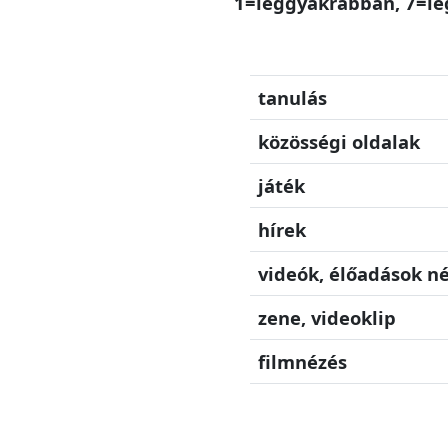
1=leggyakrabban, 7=le
tanulás
közösségi oldalak
játék
hírek
videók, élőadások n
zene, videoklip
filmnézés