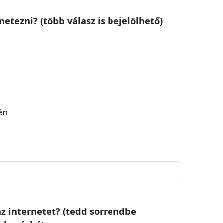
rnetezni? (több válasz is bejelölhető)
én
az internetet? (tedd sorrendbe