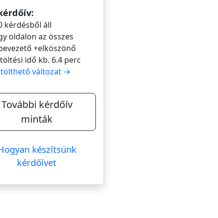
kérdőív:
0 kérdésből áll
gy oldalon az összes
bevezető +elköszönő
itöltési idő kb. 6.4 perc
itölthető változat →
További kérdőív
minták
Hogyan készítsünk
kérdőívet