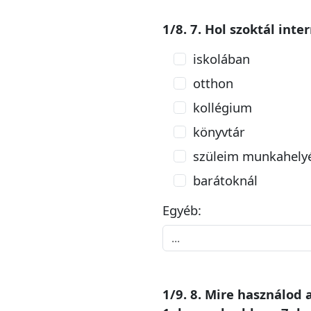
1/8. 7. Hol szoktál inte
iskolában
otthon
kollégium
könyvtár
szüleim munkahely
barátoknál
Egyéb:
1/9. 8. Mire használod 