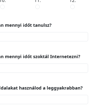
10.
11.
12.
an mennyi időt tanulsz?
an mennyi időt szoktál Internetezni?
oldalakat használod a leggyakrabban?