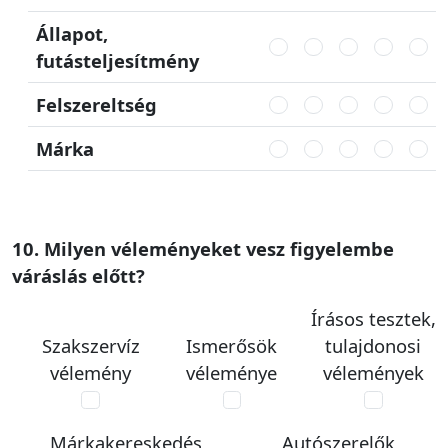
Állapot,
futásteljesítmény
Felszereltség
Márka
10. Milyen véleményeket vesz figyelembe
váráslás előtt?
Írásos tesztek,
Szakszervíz
Ismerősök
tulajdonosi
vélemény
véleménye
vélemények
Márkakereskedés
Autószerelők