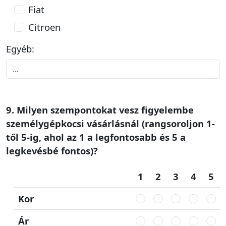
Fiat
Citroen
Egyéb:
9. Milyen szempontokat vesz figyelembe
személygépkocsi vásárlásnál (rangsoroljon 1-
től 5-ig, ahol az 1 a legfontosabb és 5 a
legkevésbé fontos)?
1
2
3
4
5
Kor
Ár