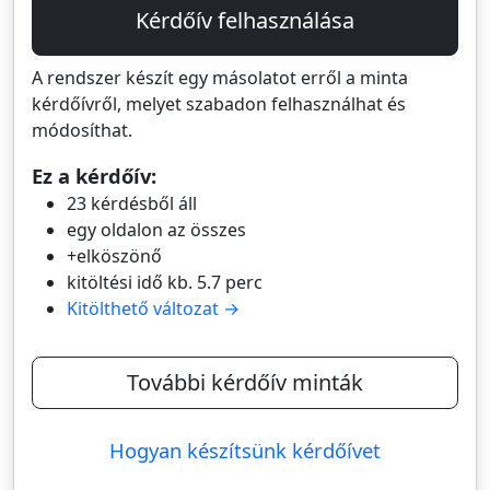
Kérdőív felhasználása
A rendszer készít egy másolatot erről a minta
kérdőívről, melyet szabadon felhasználhat és
módosíthat.
Ez a kérdőív:
23 kérdésből áll
egy oldalon az összes
+elköszönő
kitöltési idő kb. 5.7 perc
Kitölthető változat →
További kérdőív minták
Hogyan készítsünk kérdőívet