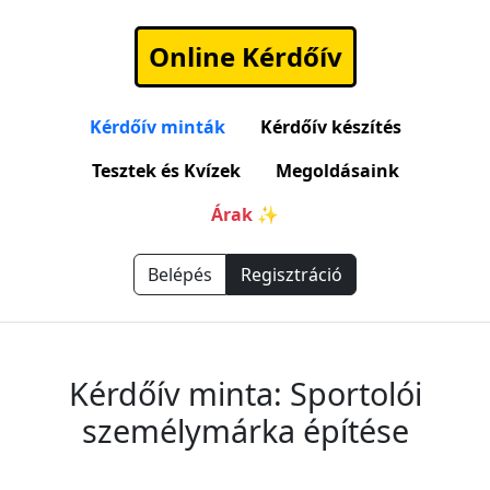
Online Kérdőív
Kérdőív minták
Kérdőív készítés
Tesztek és Kvízek
Megoldásaink
Árak ✨
Belépés
Regisztráció
Kérdőív minta: Sportolói
személymárka építése