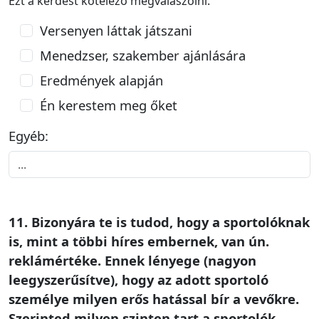
Ezt a kérdést kötelező megválaszolni.
Versenyen láttak játszani
Menedzser, szakember ajánlására
Eredmények alapján
Én kerestem meg őket
Egyéb:
11. Bizonyára te is tudod, hogy a sportolóknak
is, mint a többi híres embernek, van ún.
reklámértéke. Ennek lényege (nagyon
leegyszerűsítve), hogy az adott sportoló
személye milyen erős hatással bír a vevőkre.
Szerinted milyen szinten tart a sportolók